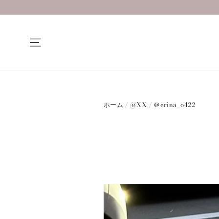
コ
ン
テ
ン
ナビゲーションメニュー
ツ
へ
進
む
ホーム
/
@XX
/
＠erina_o422