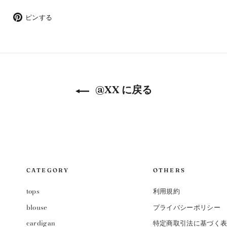
Twitter
Pintrest
ピンする
で
で
ツ
ピ
イ
ン
ー
す
ト
る
す
る
@XX に戻る
CATEGORY
OTHERS
tops
利用規約
blouse
プライバシーポリシー
cardigan
特定商取引法に基づく