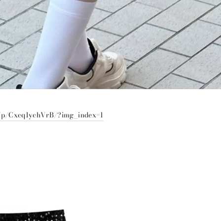
m/p/Cxcq1ychVrB/?img_index=1