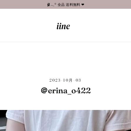
🩰𓂃꙳ 全品 送料無料 ❤︎
2023-10月-03
＠erina_o422