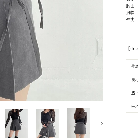
胸囲：
肩幅：
袖丈：
【det
伸
裏
透
生