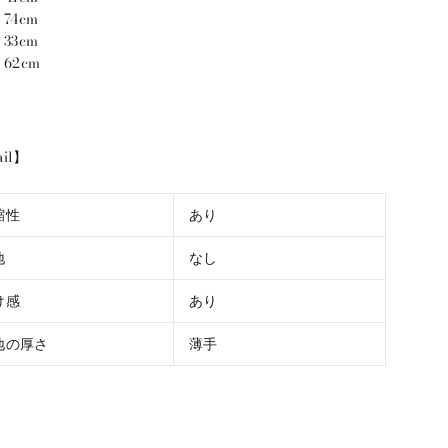
74cm
33cm
62cm
ail】
縮性
あり
地
なし
け感
あり
地の厚さ
薄手