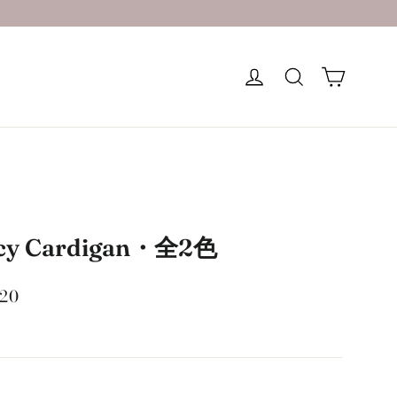
カート
ログイン
検索する
cy Cardigan・全2色
220
ー