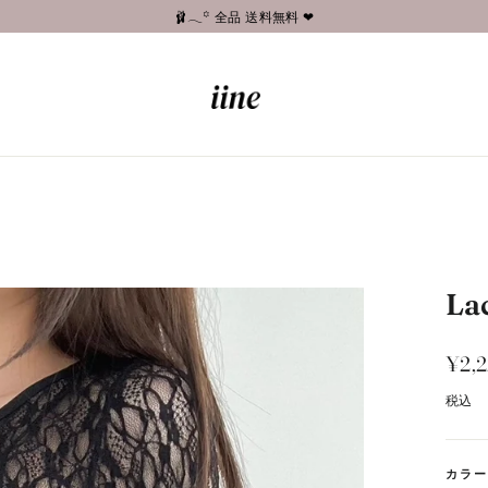
🩰𓂃꙳ 全品 送料無料 ❤︎
La
通
¥2,
常
税込
価
格
カラ