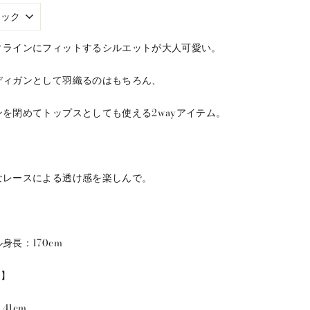
ィラインにフィットするシルエットが大人可愛い。
ディガンとして羽織るのはもちろん、
ンを閉めてトップスとしても使える2wayアイテム。
なレースによる透け感を楽しんで。
身長：170cm
e】
41cm