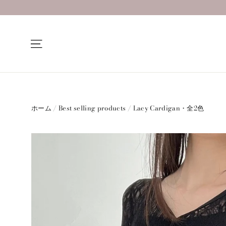
コ
ン
テ
ン
ナビゲーションメニュー
ツ
へ
進
む
ホーム
/
Best selling products
/
Lacy Cardigan・全2色