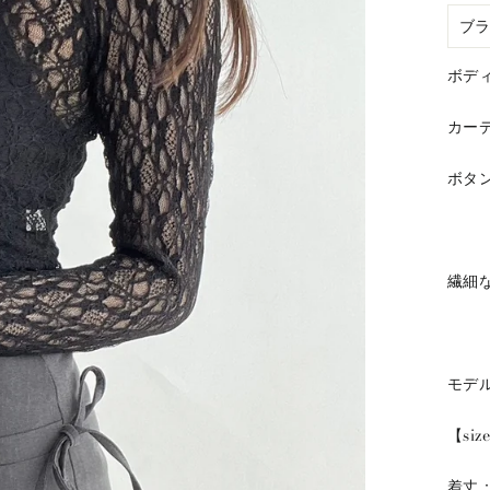
ボデ
カー
ボタ
繊細
モデル
【siz
着丈：