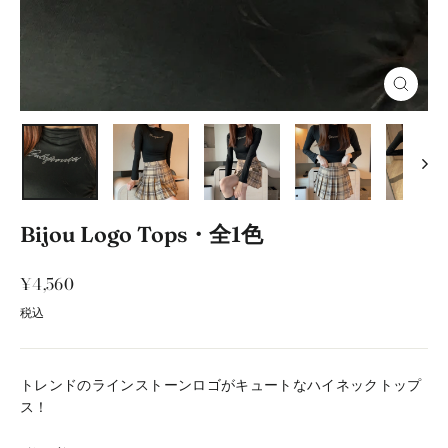
閉
じ
る
Bijou Logo Tops・全1色
通
¥4,560
常
税込
価
格
トレンドのラインストーンロゴがキュートなハイネックトップ
ス！