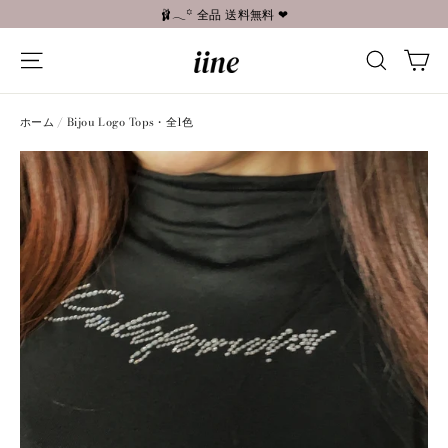
コ
🩰𓂃꙳ 全品 送料無料 ❤︎
ン
カ
テ
ナビゲーションメニュー
検索す
ン
ツ
へ
ホーム
/
Bijou Logo Tops・全1色
進
む