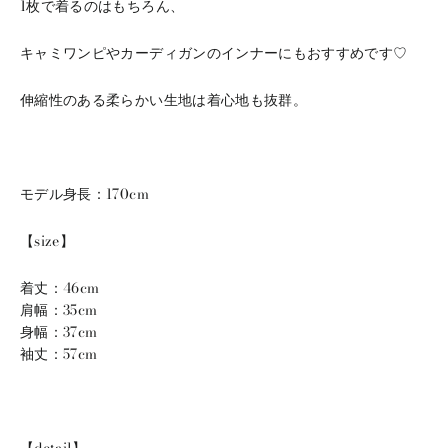
1枚で着るのはもちろん、
キャミワンピやカーディガンのインナーにもおすすめです♡
伸縮性のある柔らかい生地は着心地も抜群。
モデル身長：170cm
【size】
着丈：46cm
肩幅：35cm
身幅：37cm
袖丈：57cm
【detail】