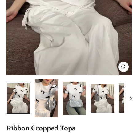
閉
じ
る
Ribbon Cropped Tops