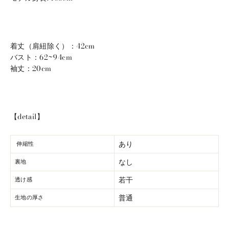
着丈
（肩紐除く）：42
cm
バスト：62~94cm
袖丈：20cm
【detail】
あり
伸縮性
なし
裏地
若干
透け感
普通
生地の厚さ