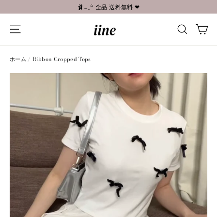
コ
🩰𓂃꙳ 全品 送料無料 ❤︎
ン
カ
テ
ナビゲーションメニュー
検索す
ン
ツ
へ
ホーム
/
Ribbon Cropped Tops
進
む