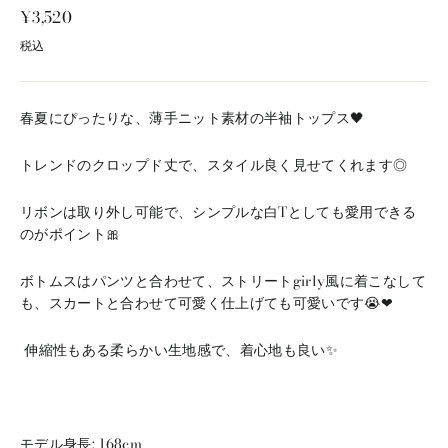
通
¥3,520
常
税込
価
格
春夏にぴったりな、薄手ニット素材の半袖トップス🖤
トレンドのクロップド丈で、スタイル良く見せてくれます◎
リボンは取り外し可能で、シンプルな白Tとしても愛用できる
のがポイント🎀
ボトムスはパンツと合わせて、ストリートgirly風に着こなして
も、スカートと合わせて可愛く仕上げても可愛いです😭❤︎
伸縮性もある柔らかい生地感で、着心地も良い✨
モデル身長: 168cm