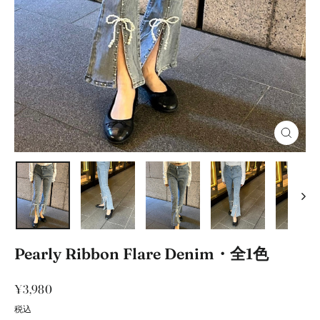
閉
じ
る
Pearly Ribbon Flare Denim・全1色
通
¥3,980
常
税込
価