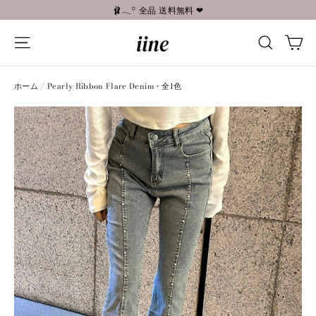
コ
🩰𓂃꙳ 全品 送料無料 ❤︎
ン
カ
テ
ナビゲーションメニュー
検索す
ン
ツ
へ
ホーム
/
Pearly Ribbon Flare Denim・全1色
進
む