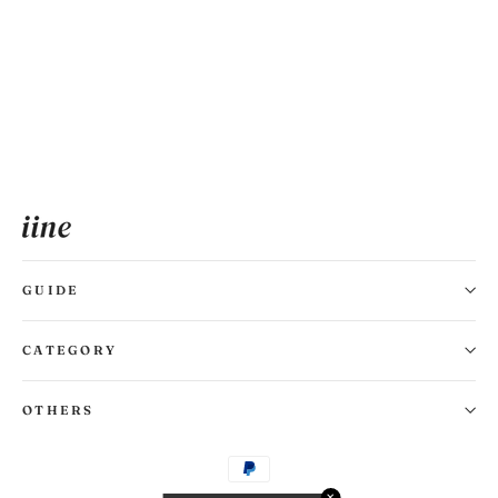
Pearly Ribbon Flare Denim・全1色
¥3,980
GUIDE
CATEGORY
OTHERS
✕