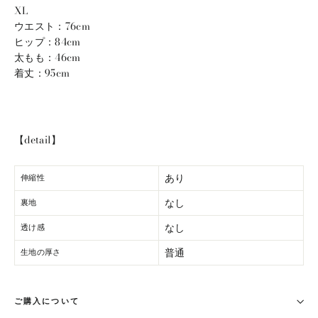
XL
ウエスト：76cm
ヒップ：84cm
太もも：46cm
着丈：95cm
【detail】
あり
伸縮性
なし
裏地
なし
透け感
普通
生地の厚さ
ご購入について