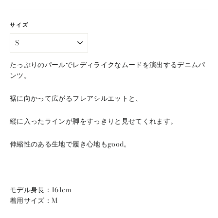
格
サイズ
たっぷりのパールでレディライクなムードを演出するデニムパ
ンツ。
裾に向かって広がるフレアシルエットと、
縦に入ったラインが脚をすっきりと見せてくれます。
伸縮性のある生地で履き心地もgood。
モデル身長：
161
cm
着用サイズ：M